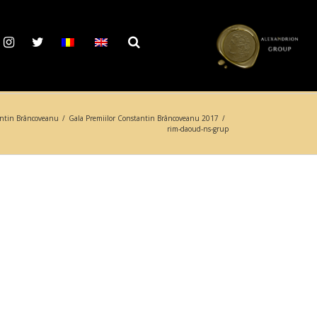
antin Brâncoveanu
/
Gala Premiilor Constantin Brâncoveanu 2017
/
rim-daoud-ns-grup