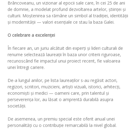
Brâncoveanu, un vizionar al epocii sale care, în cei 25 de ani
de domnie, a modelat profund dezvoltarea artelor, științei și
culturii. Moștenirea sa rămâne un simbol al tradiției, identității
și modernității — valori esențiale ce stau la baza Galei.
O celebrare a excelenței
În fiecare an, un juriu alcătuit din experți și lideri culturali de
renume selectează laureații în baza unor criterii riguroase,
recunoscând fie impactul unui proiect recent, fie valoarea
unei întregi cariere.
De-a lungul anilor, pe lista laureaților s-au regăsit actori,
regizori, scriitori, muzicieni, artiști vizuali, istorici, arhitecți,
economiști și medici — oameni care, prin talentul și
perseverența lor, au lăsat o amprentă durabilă asupra
societății.
De asemenea, un premiu special este oferit anual unei
personalități cu o contribuție remarcabilă la nivel global.