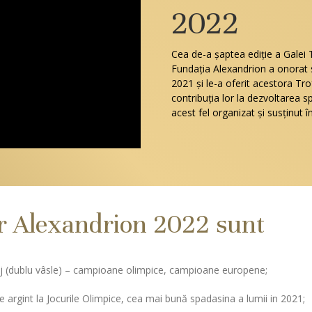
2022
Cea de-a şaptea ediţie a Galei 
Fundaţia Alexandrion a onorat s
2021 și le-a oferit acestora Tr
contribuţia lor la dezvoltarea 
acest fel organizat și susținut î
or Alexandrion 2022 sunt
j (dublu vâsle) – campioane olimpice, campioane europene;
 argint la Jocurile Olimpice, cea mai bună spadasina a lumii in 2021;