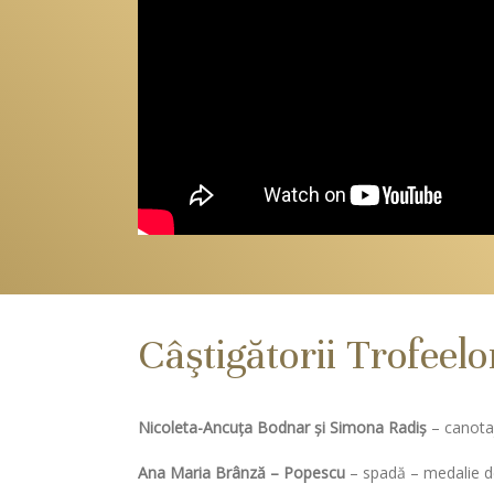
Câştigătorii Trofeel
Nicoleta-Ancuța Bodnar și Simona Radiș
– canota
Ana Maria Brânză – Popescu
– spadă – medalie de