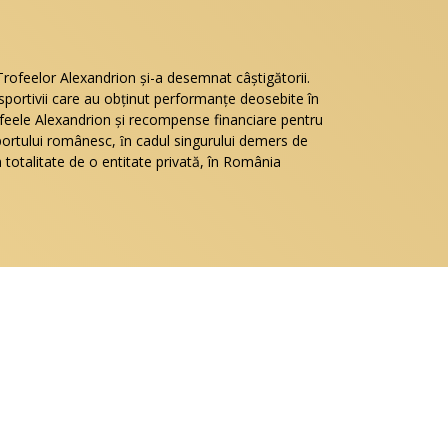
Trofeelor Alexandrion şi-a desemnat câştigătorii.
portivii care au obținut performanţe deosebite în
ofeele Alexandrion și recompense financiare pentru
sportului românesc, ȋn cadul singurului demers de
n totalitate de o entitate privată, în România