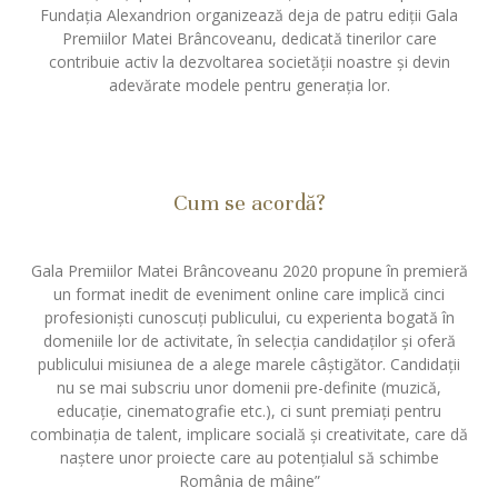
Fundația Alexandrion organizează deja de patru ediții Gala
Premiilor Matei Brâncoveanu, dedicată tinerilor care
contribuie activ la dezvoltarea societății noastre și devin
adevărate modele pentru generația lor.
Cum se acordă?
Gala Premiilor Matei Brâncoveanu 2020 propune în premieră
un format inedit de eveniment online care implică cinci
profesionişti cunoscuți publicului, cu experienta bogată în
domeniile lor de activitate, în selecția candidaților și oferă
publicului misiunea de a alege marele câștigător. Candidații
nu se mai subscriu unor domenii pre-definite (muzică,
educație, cinematografie etc.), ci sunt premiați pentru
combinația de talent, implicare socială și creativitate, care dă
naștere unor proiecte care au potențialul să schimbe
România de mâine”