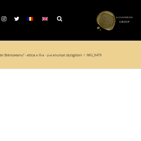
ei Brâncoveanu” - ediția a III-a - și-a anunțat câștigătorii
/
IMG_9479