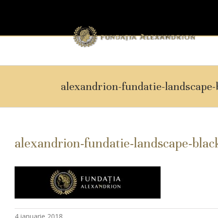
alexandrion-fundatie-landscape
alexandrion-fundatie-landscape-bla
4 ianuarie 2018