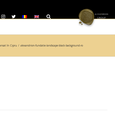
ansat în Cipru
/
alexandrion-fundatie-landscape-black-background-ro