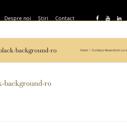
Despre noi
Știri
Contact
-black-background-ro
Home
/
Fundația Alexandrion s-a l
ck-background-ro