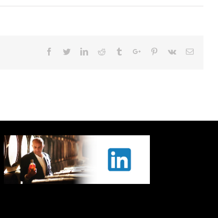
Facebook
Twitter
Linkedin
Reddit
Tumblr
Google+
Pinterest
Vk
Email