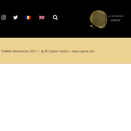
Trofeele Alexandrion 2021
/
by © Ciprian Vladut – www.cipane.com