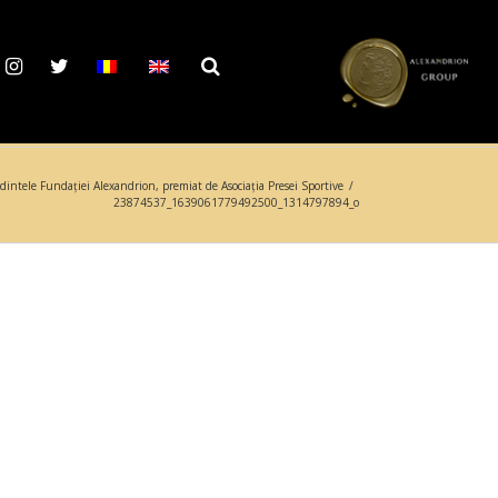
dintele Fundației Alexandrion, premiat de Asociația Presei Sportive
/
23874537_1639061779492500_1314797894_o