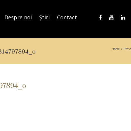
Despre noi
Știri
Contact
Home
/
Preșe
314797894_o
97894_o