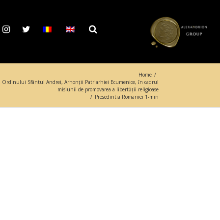
Home
/
 Ordinului Sfântul Andrei, Arhonții Patriarhiei Ecumenice, ȋn cadrul
misiunii de promovarea a libertăţii religioase
/
Presedintia Romaniei 1-min