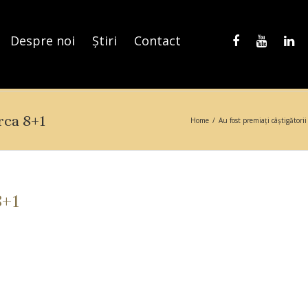
Despre noi
Știri
Contact
rca 8+1
Home
/
Au fost premiați câștigători
8+1