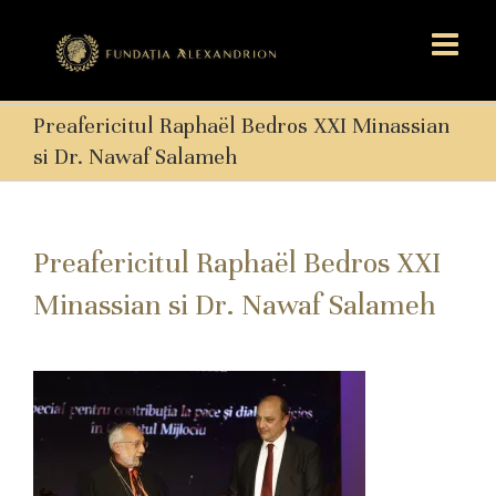
Preafericitul Raphaël Bedros XXI Minassian
si Dr. Nawaf Salameh
Preafericitul Raphaël Bedros XXI
Minassian si Dr. Nawaf Salameh